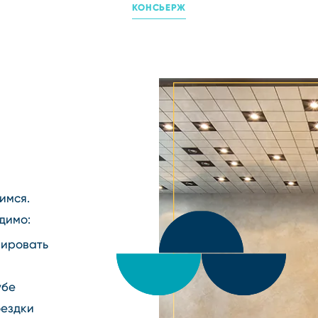
КОНСЬЕРЖ
имся.
димо:
пировать
убе
оездки