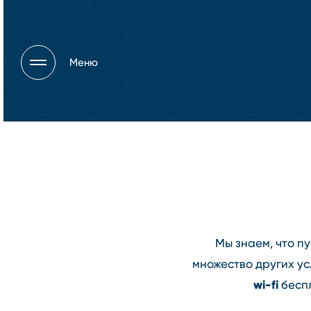
Меню
Мы знаем, что п
множество других ус
wi⁠-⁠fi
беспл