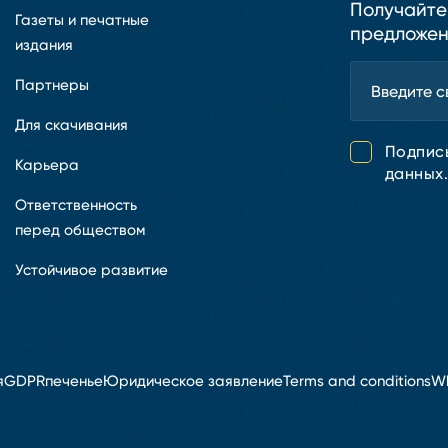
Получайте
Газеты и печатные
предложен
издания
Партнеры
Для скачивания
Подпис
Карьера
данных
Ответственность
перед обществом
Устойчивое развитие
я
GDPR
печенье
Юридическое заявление
Terms and conditions
Wh