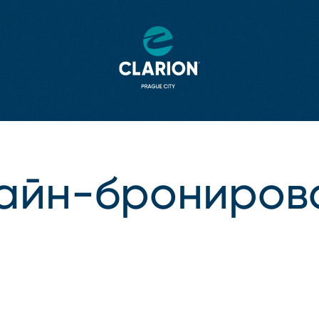
айн⁠-⁠брониров