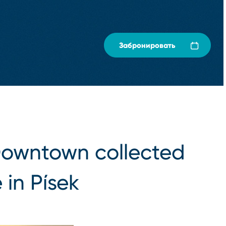
Забронировать
Downtown collected
 in Písek