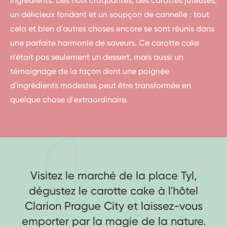
ingrédients. Des noix croquantes, des carottes juteuses,
un délicieux fondant et un soupçon de cannelle : tout
cela et bien d'autres choses encore se sont réunis dans
une parfaite harmonie de saveurs. Ce carotte cake
n'était pas seulement un dessert, mais aussi un
témoignage de la façon dont une poignée
d'ingrédients modestes peut être transformée en
quelque chose d'extraordinaire.
Visitez le marché de la place Tyl,
dégustez le carotte cake à l'hôtel
Clarion Prague City et laissez-vous
emporter par la magie de la nature.