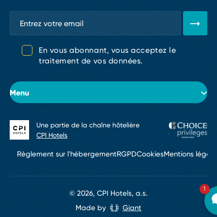
En vous abonnant, vous acceptez le
traitement de vos données.
Menu
Une partie de la chaîne hôtelière
À propos de l’hôtel
CPI Hotels
Chambres
Règlement sur l'hébergement
RGPD
Cookies
Mentions légale
Conférences & événements
1
Services
© 2026, CPI Hotels, a.s.
Made by
Giant
Contacts