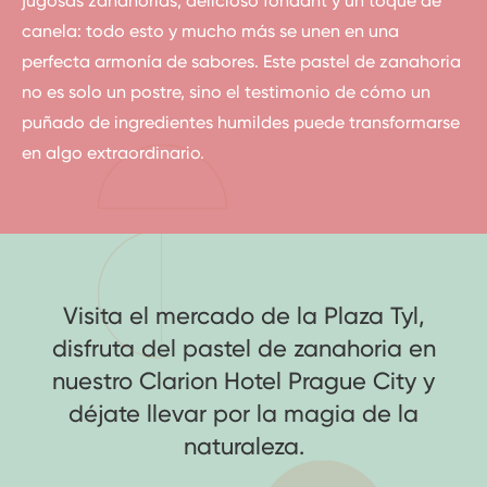
jugosas zanahorias, delicioso fondant y un toque de
canela: todo esto y mucho más se unen en una
perfecta armonía de sabores. Este pastel de zanahoria
no es solo un postre, sino el testimonio de cómo un
puñado de ingredientes humildes puede transformarse
en algo extraordinario.
Visita el mercado de la Plaza Tyl,
disfruta del pastel de zanahoria en
nuestro Clarion Hotel Prague City y
déjate llevar por la magia de la
naturaleza.