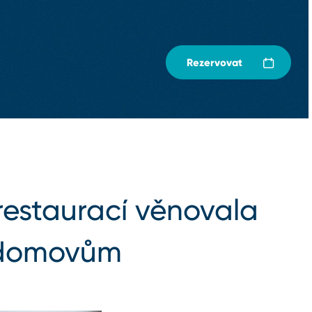
Rezervovat
restaurací věnovala
m domovům