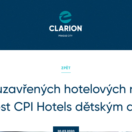
ZPĚT
uzavřených hotelových 
st CPI Hotels dětský
20.03.2020