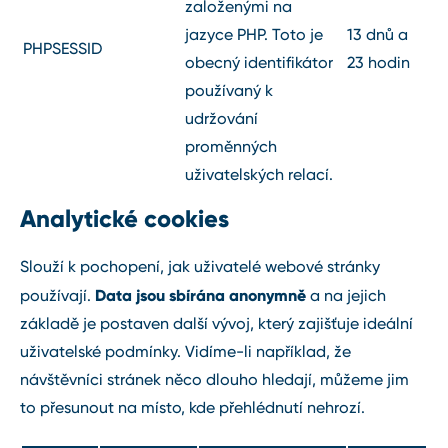
založenými na
jazyce PHP. Toto je
13 dnů a
PHPSESSID
obecný identifikátor
23 hodin
používaný k
udržování
proměnných
uživatelských relací.
Analytické cookies
Slouží k pochopení, jak uživatelé webové stránky
Data jsou sbírána anonymně
používají.
a na jejich
základě je postaven další vývoj, který zajišťuje ideální
uživatelské podmínky. Vidíme-li například, že
návštěvníci stránek něco dlouho hledají, můžeme jim
to přesunout na místo, kde přehlédnutí nehrozí.