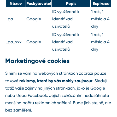
Název
Poskytovatel
Popis
Expirace
ID využívané k
1 rok, 1
_ga
Google
identifikaci
měsíc a 4
uživatelů
dny
ID využívané k
1 rok, 1
_ga_xxx
Google
identifikaci
měsíc a 4
uživatelů
dny
Marketingové cookies
S nimi se vám na webových stránkách zobrazí pouze
reklamy, které by vás mohly zaujmout
takové
. Sledují
totiž vaše zájmy na jiných stránkách, jako je Google
nebo třeba Facebook. Jejich zakázáním nedosáhnete
menšího počtu reklamních sdělení. Bude jich stejně, ale
bez zaměření.