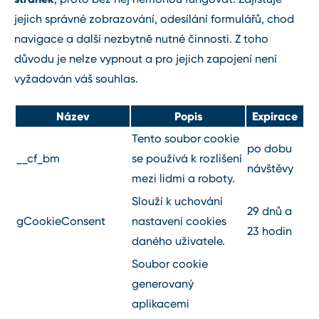
jejich správné zobrazování, odesílání formulářů, chod
navigace a další nezbytně nutné činnosti. Z toho
důvodu je nelze vypnout a pro jejich zapojení není
vyžadován váš souhlas.
Název
Popis
Expirace
Tento soubor cookie
po dobu
__cf_bm
se používá k rozlišení
návštěvy
mezi lidmi a roboty.
Slouží k uchování
29 dnů a
gCookieConsent
nastavení cookies
23 hodin
daného uživatele.
Soubor cookie
generovaný
aplikacemi