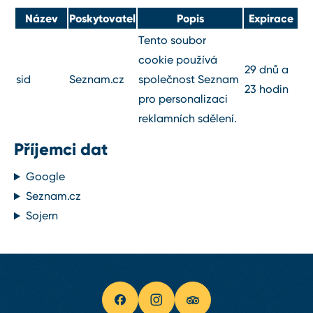
Název
Poskytovatel
Popis
Expirace
Tento soubor
cookie používá
29 dnů a
sid
Seznam.cz
společnost Seznam
23 hodin
pro personalizaci
reklamních sdělení.
Příjemci dat
Google
Seznam.cz
Sojern