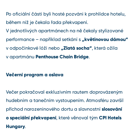
Po oficiální části byli hosté pozváni k prohlídce hotelu,
během níž je čekala řada překvapení.
V jednotlivých apartmánech na ně čekaly stylizované
„květinovou dámou“
performance – například setkání s
„Zlatá socha“
v odpočinkové lóži nebo
, která ožila
Penthouse Chain Bridge
v apartmánu
.
Večerní program a oslava
Večer pokračoval exkluzivním rautem doprovázeným
hudebním a tanečním vystoupením. Atmosféru završil
slosování
příchod narozeninového dortu a slavnostní
o speciální překvapení
CPI Hotels
, které věnoval tým
Hungary
.