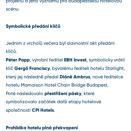
projektu a jeho významu pro budapešťskou hotelovou
scénu.
Symbolické předání klíčů
Jedním z vrcholů večera byl slavnostní akt předání
klíčů.
Péter Papp
EBH Invest
, výrobní ředitel
, symbolicky vrátil
Gergő Franciscy
klíč
, bývalému řediteli hotelu Starlight,
Diáně Ambrus
který jej následně předal
, nové ředitelce
hotelu Mamaison Hotel Chain Bridge Budapest.
přestřižení pásky
Poté následovalo
, které
symbolizovalo začátek další etapy hotelové
CPI Hotels
společnosti
.
Prohlídka hotelu plná překvapení