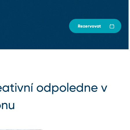
Rezervovat
eativní odpoledne v
onu