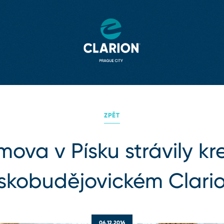
ZPĚT
mova v Písku strávily kr
skobudějovickém Clari
06.12.2016