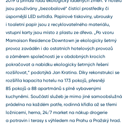
2019 a přináší řadu ekologicky laděných změn. V hotelu
jsou používány „bezobalové“ čistící prostředky či
úspornější LED svítidla. Papírové tiskoviny, ubrousky
i toaletní papír jsou z recyklovatelného materiálu,
vstupní karty jsou místo z plastu ze dřeva. „Po vzoru
Mamaison Residence Downtown je ekologicky šetrný
provoz zaváděn i do ostatních hotelových provozů
a záměrem společnosti je v obdobných krocích
pokračovat a nabídku ekologicky šetrných řešení
rozšiřovat,“ podotýká Jan Kratina. Díky rekonstrukci se
rozšířila kapacita hotelu na 173 pokojů, přesněji
85 pokojů a 88 apartmánů s plně vybavenými
kuchyněmi. Součástí služeb je mimo jiné samoobslužná
prádelna na každém patře, rodinná křídla až se třemi
ložnicemi, herna, 24/7 market na nákup drogerie
a potravin i terasy s výhledem na Prahu a Pražský hrad.