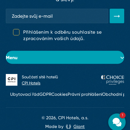
Přihlášením k odběru souhlasíte se
zpracováním vašich údajů.
Menu
Součástí sítě hotelů
O hotelu
CPI Hotels
Pokoje
Ubytovací řád
GDPR
Cookies
Právní prohlášení
Obchodní po
Konference & eventy
1
Služby
© 2026, CPI Hotels, a.s.
Made by
Giant