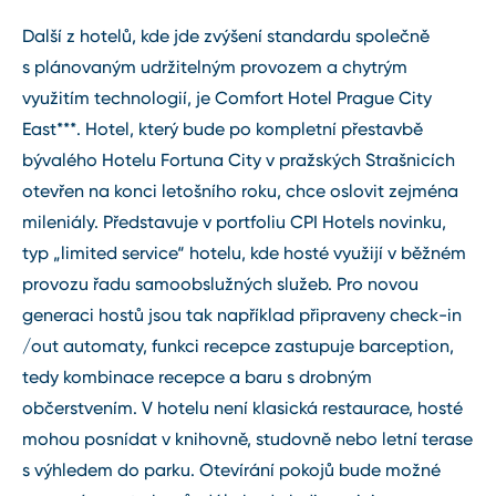
Další z hotelů, kde jde zvýšení standardu společně
s plánovaným udržitelným provozem a chytrým
využitím technologií, je Comfort Hotel Prague City
East***. Hotel, který bude po kompletní přestavbě
bývalého Hotelu Fortuna City v pražských Strašnicích
otevřen na konci letošního roku, chce oslovit zejména
mileniály. Představuje v portfoliu CPI Hotels novinku,
typ „limited service“ hotelu, kde hosté využijí v běžném
provozu řadu samoobslužných služeb. Pro novou
generaci hostů jsou tak například připraveny check-in
/out automaty, funkci recepce zastupuje barception,
tedy kombinace recepce a baru s drobným
občerstvením. V hotelu není klasická restaurace, hosté
mohou posnídat v knihovně, studovně nebo letní terase
s výhledem do parku. Otevírání pokojů bude možné