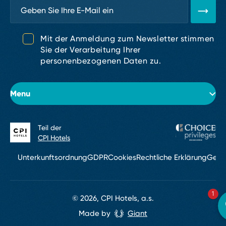
Mit der Anmeldung zum Newsletter stimmen
Sie der Verarbeitung Ihrer
personenbezogenen Daten zu.
Menu
Teil der
Über das Hotel
CPI Hotels
Zimmer
Unterkunftsordnung
GDPR
Cookies
Rechtliche Erklärung
Gesc
Konferenzen & Events
1
Service
© 2026, CPI Hotels, a.s.
Made by
Giant
Kontakt